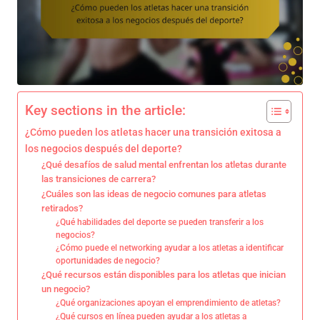
Key sections in the article:
¿Cómo pueden los atletas hacer una transición exitosa a
los negocios después del deporte?
¿Qué desafíos de salud mental enfrentan los atletas durante
las transiciones de carrera?
¿Cuáles son las ideas de negocio comunes para atletas
retirados?
¿Qué habilidades del deporte se pueden transferir a los
negocios?
¿Cómo puede el networking ayudar a los atletas a identificar
oportunidades de negocio?
¿Qué recursos están disponibles para los atletas que inician
un negocio?
¿Qué organizaciones apoyan el emprendimiento de atletas?
¿Qué cursos en línea pueden ayudar a los atletas a