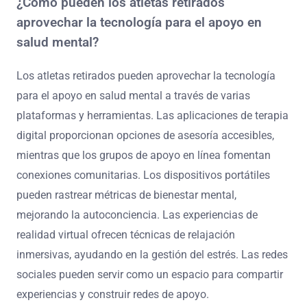
atletas incluyen iniciativas de mentoría, talleres de salud
mental y coaching profesional. Estos programas se
centran en el apoyo a la salud mental, el desarrollo de
habilidades y la participación comunitaria. Por ejemplo,
organizaciones como la Professional Athletes
Foundation ofrecen recursos adaptados para ayudar a
los atletas a hacer una transición exitosa. Además, los
programas comunitarios fomentan conexiones,
proporcionando un sentido de pertenencia y propósito.
Estos sistemas abordan desafíos únicos enfrentados
por los atletas retirados, mejorando su bienestar general
y su reintegración en la sociedad.
¿Cómo pueden los atletas retirados
aprovechar la tecnología para el apoyo en
salud mental?