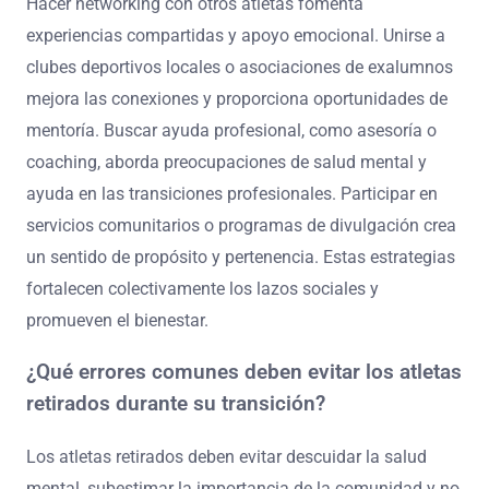
entrenar puede proporcionar satisfacción y mantener un
sentido de identidad.
Por último, mantener la salud física a través del ejercicio
regular es crucial. La actividad física tiene beneficios
comprobados para el bienestar mental, contribuyendo a
la resiliencia general en la jubilación.
¿Cómo pueden los atletas retirados construir
una red de apoyo sostenible?
Los atletas retirados pueden construir una red de apoyo
sostenible al involucrarse activamente con sus
comunidades y aprovechar las relaciones existentes.
Hacer networking con otros atletas fomenta
experiencias compartidas y apoyo emocional. Unirse a
clubes deportivos locales o asociaciones de exalumnos