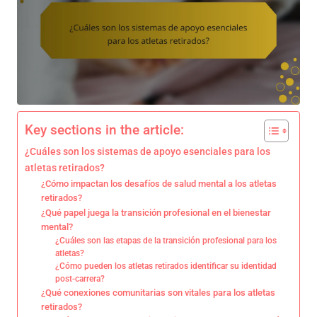
Key sections in the article:
¿Cuáles son los sistemas de apoyo esenciales para los
atletas retirados?
¿Cómo impactan los desafíos de salud mental a los atletas
retirados?
¿Qué papel juega la transición profesional en el bienestar
mental?
¿Cuáles son las etapas de la transición profesional para los
atletas?
¿Cómo pueden los atletas retirados identificar su identidad
post-carrera?
¿Qué conexiones comunitarias son vitales para los atletas
retirados?