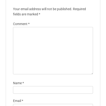
Alina es una ex nadadora
competitiva convertida en defensora
de la salud mental, dedicada a
ayudar a los atletas a navegar sus
transiciones después de la carrera.
Combina sus experiencias
personales con conocimientos
profesionales para promover el
bienestar y la resiliencia en la
comunidad deportiva.
Leave A Reply
Your email address will not be published.
Required
fields are marked
*