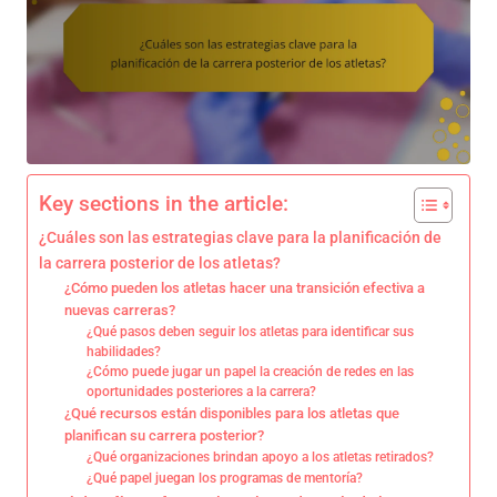
Key sections in the article:
¿Cuáles son las estrategias clave para la planificación de
la carrera posterior de los atletas?
¿Cómo pueden los atletas hacer una transición efectiva a
nuevas carreras?
¿Qué pasos deben seguir los atletas para identificar sus
habilidades?
¿Cómo puede jugar un papel la creación de redes en las
oportunidades posteriores a la carrera?
¿Qué recursos están disponibles para los atletas que
planifican su carrera posterior?
¿Qué organizaciones brindan apoyo a los atletas retirados?
¿Qué papel juegan los programas de mentoría?