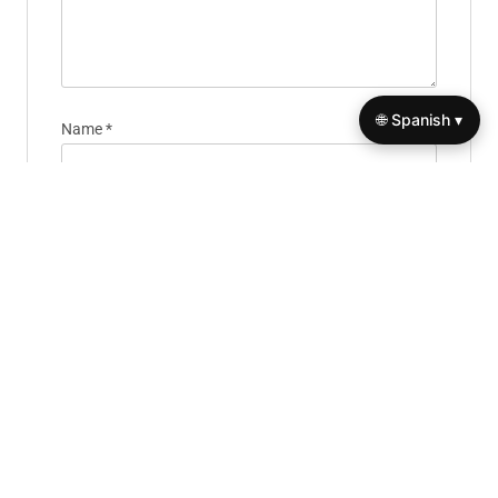
fields are marked
*
Comment
*
🌐 Spanish ▾
Name
*
Email
*