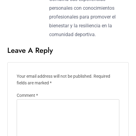
Alina Dragomir
Alina es una ex nadadora
competitiva convertida en defensora
de la salud mental, dedicada a
ayudar a los atletas a navegar sus
transiciones después de la carrera.
Combina sus experiencias
personales con conocimientos
profesionales para promover el
bienestar y la resiliencia en la
comunidad deportiva.
Leave A Reply
Your email address will not be published.
Required