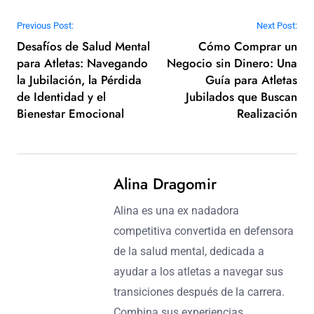
regulación emocional y la resiliencia. La actividad física
regular también promueve el bienestar mental, ya que
libera endorfinas y combate la ansiedad. Establecer
rutinas puede proporcionar estructura, ayudando en la
adaptación a la vida post-carrera.
Post navigation
Previous Post:
Next Post:
Desafíos de Salud Mental
Cómo Comprar un
para Atletas: Navegando
Negocio sin Dinero: Una
la Jubilación, la Pérdida
Guía para Atletas
de Identidad y el
Jubilados que Buscan
Bienestar Emocional
Realización