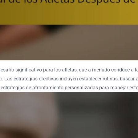
safío significativo para los atletas, que a menudo conduce a la 
 Las estrategias efectivas incluyen establecer rutinas, buscar ap
 estrategias de afrontamiento personalizadas para manejar est