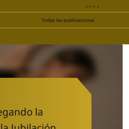
< < < <
Todas las publicaciones