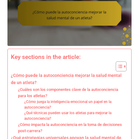
Key sections in the article:
¿Cómo puede la autoconciencia mejorar la salud mental
de un atleta?
¿Cuáles son los componentes clave de la autoconciencia
para los atletas?
¿Cómo juega la inteligencia emocional un papel en la
autoconciencia?
¿Qué técnicas pueden usar los atletas para mejorar la
autoconciencia?
¿Cómo impacta la autoconciencia en la toma de decisiones
post-carrera?
¿Qué estrategias universales apoyan la salud mental de