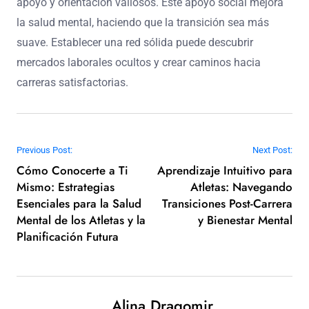
apoyo y orientación valiosos. Este apoyo social mejora
la salud mental, haciendo que la transición sea más
suave. Establecer una red sólida puede descubrir
mercados laborales ocultos y crear caminos hacia
carreras satisfactorias.
Post navigation
Previous Post:
Next Post:
Cómo Conocerte a Ti
Aprendizaje Intuitivo para
Mismo: Estrategias
Atletas: Navegando
Esenciales para la Salud
Transiciones Post-Carrera
Mental de los Atletas y la
y Bienestar Mental
Planificación Futura
Alina Dragomir