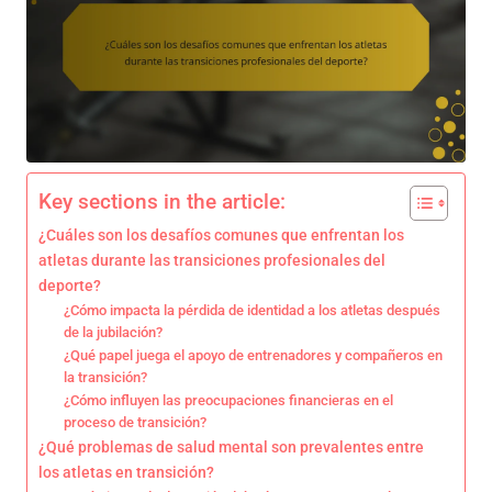
Key sections in the article:
¿Cuáles son los desafíos comunes que enfrentan los
atletas durante las transiciones profesionales del
deporte?
¿Cómo impacta la pérdida de identidad a los atletas después
de la jubilación?
¿Qué papel juega el apoyo de entrenadores y compañeros en
la transición?
¿Cómo influyen las preocupaciones financieras en el
proceso de transición?
¿Qué problemas de salud mental son prevalentes entre
los atletas en transición?